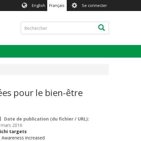
User
English
Français
Se connecter
account
menu
Rechercher
Rechercher
ées pour le bien-être
Date de publication (du fichier / URL)
 mars 2016
ichi targets
. Awareness increased