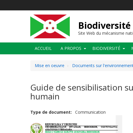
Aller
au
contenu
principal
Biodiversité
Site Web du mécanisme nati
Main
ACCUEIL
A PROPOS
BIODIVERSITÉ
navigation
Mise en oeuvre
Documents sur l'environnement 
Guide de sensibilisation s
humain
Type de document
Communication