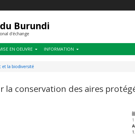
 du Burundi
onal d'échange
MISE EN OEUVRE
INFORMATION
et la biodiversité
ur la conservation des aires protég
1
A
1