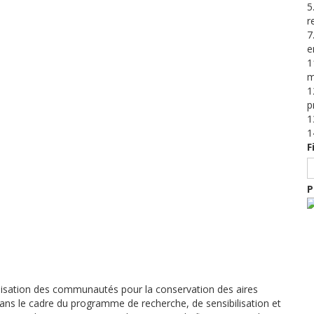
5
r
7
e
1
m
1
p
1
1
F
P
ibilisation des communautés pour la conservation des aires
dans le cadre du programme de recherche, de sensibilisation et