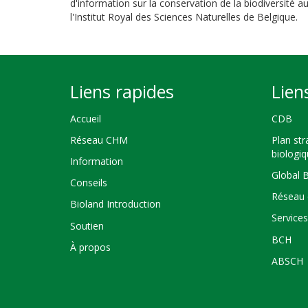
d'information sur la conservation de la biodiversité
l'Institut Royal des Sciences Naturelles de Belgique.
Liens rapides
Lien
Accueil
CDB
Réseau CHM
Plan str
biologi
Information
Global 
Conseils
Réseau 
Bioland Introduction
Service
Soutien
BCH
À propos
ABSCH