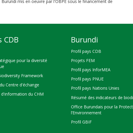
 au Burundi mis en oeuvre par l'OBPE sous le financement de
s CDB
Burundi
Profil pays CDB
atégique pour la diversité
Projets FEM
que
Profil pays InforMEA
Biodiversity Framework
Profil pays PNUE
du Centre d'échange
Profil pays Nations Unies
s d'information du CHM
Résumé des indicateurs de biodi
Office Burundais pour la Protec
l’Environnement
Profil GBIF