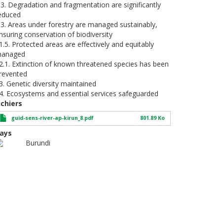
.3. Degradation and fragmentation are significantly
educed
.3. Areas under forestry are managed sustainably,
nsuring conservation of biodiversity
1.5. Protected areas are effectively and equitably
anaged
2.1. Extinction of known threatened species has been
revented
3. Genetic diversity maintained
4. Ecosystems and essential services safeguarded
ichiers
guid-sens-river-ap-kirun_8.pdf
801.89 Ko
ays
Burundi