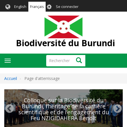
Aller
User
English
Français
Se connecter
au
account
contenu
menu
principal
Biodiversité du Burundi
Rechercher
Rechercher
Toggle
navigation
Accueil
Page d'atterrissage
Colloque sur la Biodiversité du
Burundi, l’héritage de la carrière
scientifique et de l’engagement du
Feu NZIGIDAHERA Benoît