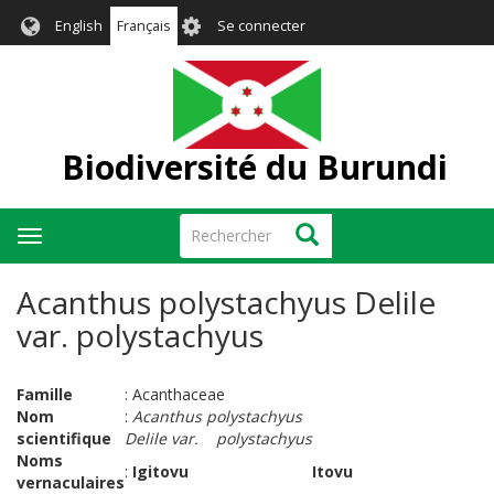
Aller
User
English
Français
Se connecter
au
account
contenu
menu
principal
Biodiversité du Burundi
Rechercher
Rechercher
Toggle
navigation
Acanthus polystachyus Delile
var. polystachyus
Famille
: Acanthaceae
Nom
:
Acanthus polystachyus
scientifique
Delile var. polystachyus
Noms
:
Igitovu
Itovu
vernaculaires