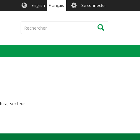
User
English
Français
Se connecter
account
menu
Rechercher
Rechercher
bira, secteur
sigati