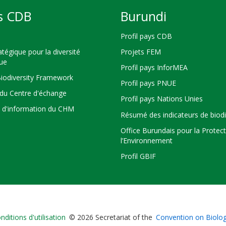
s CDB
Burundi
Profil pays CDB
atégique pour la diversité
Projets FEM
que
Profil pays InforMEA
Biodiversity Framework
Profil pays PNUE
du Centre d'échange
Profil pays Nations Unies
s d'information du CHM
Résumé des indicateurs de biodi
Office Burundais pour la Protec
l’Environnement
Profil GBIF
Bioland
nditions d'utilisation
© 2026 Secretariat of the
Convention on Biologi