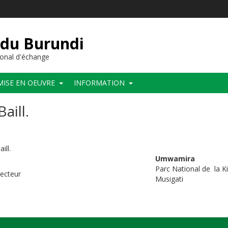
 du Burundi
onal d'échange
MISE EN OEUVRE
INFORMATION
aill.
ill.
Umwamira
Parc National de la Ki
 secteur
Mu
bayi