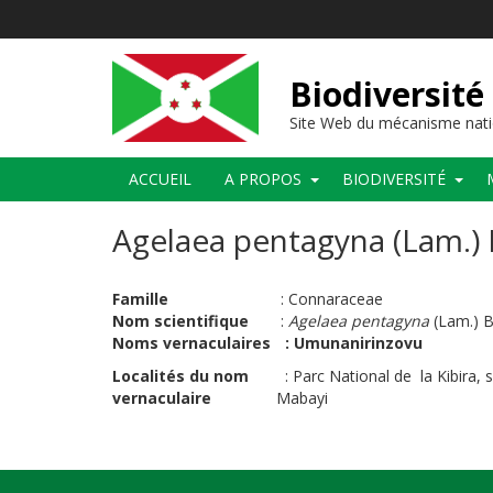
Aller
au
contenu
principal
Biodiversité
Site Web du mécanisme nati
Main
ACCUEIL
A PROPOS
BIODIVERSITÉ
navigation
Agelaea pentagyna (Lam.) B
Famille
:
Connaraceae
Nom scientifique
:
Agelaea pentagyna
(Lam.) Ba
Noms vernaculaires
: Umunanirinzovu
Localités du nom
:
Parc National de la Kibira,
vernaculaire
Ma