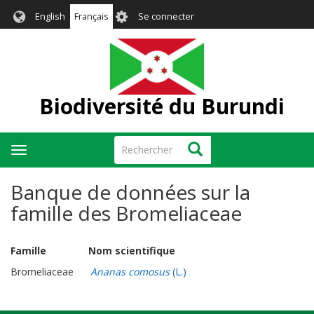
Aller
User
English
Français
Se connecter
au
account
contenu
menu
principal
Biodiversité du Burundi
Rechercher
Rechercher
Toggle
navigation
Banque de données sur la
famille des Bromeliaceae
Famille Nom scientifique
Bromeliaceae
Ananas comosus
(L.)