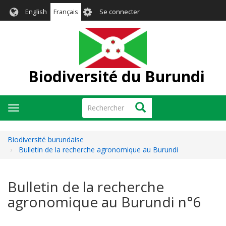
Aller
User
English
Français
Se connecter
au
account
contenu
menu
principal
Biodiversité du Burundi
Rechercher
Rechercher
Toggle
navigation
Biodiversité burundaise
Bulletin de la recherche agronomique au Burundi
Bulletin de la recherche
agronomique au Burundi n°6