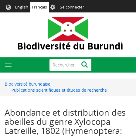
Aller
User
English
Français
Se connecter
au
account
contenu
menu
principal
Biodiversité du Burundi
Rechercher
Rechercher
Toggle
navigation
Biodiversité burundaise
Publications scientifiques et études de recherche
Abondance et distribution des
abeilles du genre Xylocopa
Latreille, 1802 (Hymenoptera: