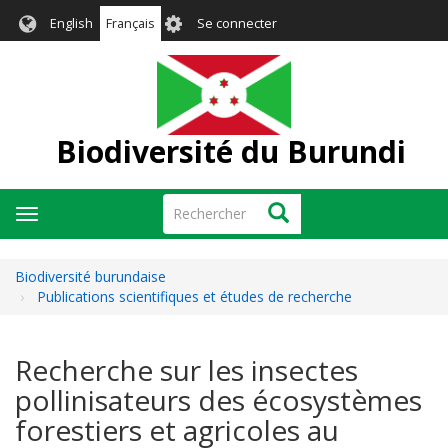
Aller
User
English
Français
Se connecter
au
account
contenu
menu
principal
Biodiversité du Burundi
Rechercher
Rechercher
Toggle
navigation
Biodiversité burundaise
Publications scientifiques et études de recherche
Recherche sur les insectes
pollinisateurs des écosystèmes
forestiers et agricoles au