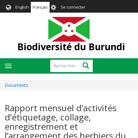
Aller
User
English
Français
Se connecter
au
account
contenu
menu
principal
Biodiversité du Burundi
Rechercher
Rechercher
Toggle
navigation
Documents
Rapport mensuel d’activités
d’étiquetage, collage,
enregistrement et
l’arrangement des herbiers du