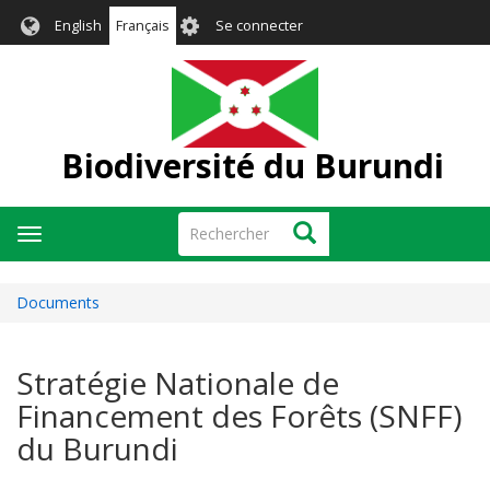
Aller
User
English
Français
Se connecter
au
account
contenu
menu
principal
Biodiversité du Burundi
Rechercher
Rechercher
Toggle
navigation
Documents
Stratégie Nationale de
Financement des Forêts (SNFF)
du Burundi