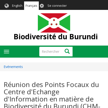
Aller
User
English
Français
Se connecter
au
account
contenu
menu
principal
Biodiversité du Burundi
Rechercher
Rechercher
Toggle
navigation
Evénements
Réunion des Points Focaux du
Centre d'Echange
d'Information en matière de
Biodiversité du Burundi (CHM-