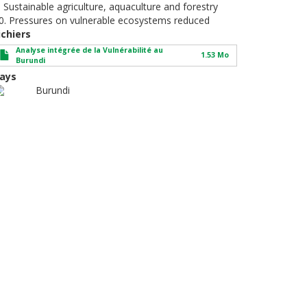
. Sustainable agriculture, aquaculture and forestry
0. Pressures on vulnerable ecosystems reduced
ichiers
Analyse intégrée de la Vulnérabilité au
1.53 Mo
Burundi
ays
Burundi