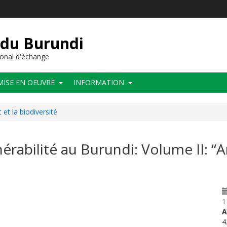
 du Burundi
onal d'échange
MISE EN OEUVRE
INFORMATION
et la biodiversité
érabilité au Burundi: Volume II: “A
1
A
4