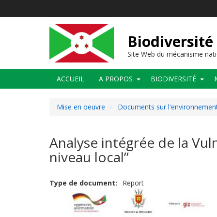
Aller
au
contenu
principal
Biodiversité
Site Web du mécanisme nati
Main
ACCUEIL
A PROPOS
BIODIVERSITÉ
navigation
Mise en oeuvre
Documents sur l'environnement 
Analyse intégrée de la Vuln
niveau local”
Type de document
Report