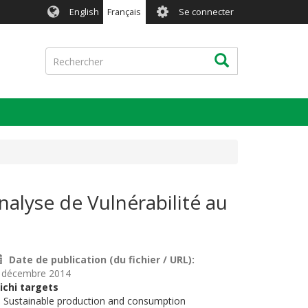
User
English
Français
Se connecter
account
menu
Rechercher
Rechercher
nalyse de Vulnérabilité au
Date de publication (du fichier / URL)
 décembre 2014
ichi targets
. Sustainable production and consumption