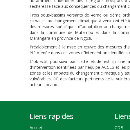
notamment d‟identifier des « régions hotspots » a
sécheresse face aux conséquences du changement clim
Trois sous-bassins versants de 4ème ou 5ème ordre (
climat et au changement climatique à venir ont été id
des mesures spécifiques d‟adaptation au changement 
dans la commune de Mutambu et dans la commu
Marangara en province de Ngozi.
Préalablement à la mise en œuvre des mesures d‟ada
été menée dans ces zones d‟intervention identifiées e
L‟objectif poursuivi par cette étude est (i) une 
d‟intervention identifiées par l‟équipe ACCES et les 
zones et les impacts du changement climatique y atten
vulnérables, (iii) des facteurs pertinents de la vuln
acteurs locaux.
Liens rapides
Lien
Accueil
CDB