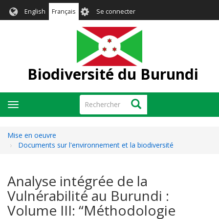
Aller
User
English
Français
Se connecter
au
account
contenu
menu
principal
Biodiversité du Burundi
Rechercher
Rechercher
Toggle
navigation
Mise en oeuvre
Documents sur l'environnement et la biodiversité
Analyse intégrée de la
Vulnérabilité au Burundi :
Volume III: “Méthodologie