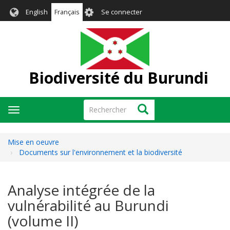
Aller
User
English
Français
Se connecter
au
account
contenu
menu
principal
Biodiversité du Burundi
Rechercher
Rechercher
Toggle
navigation
Mise en oeuvre
Documents sur l'environnement et la biodiversité
Analyse intégrée de la
vulnérabilité au Burundi
(volume II)