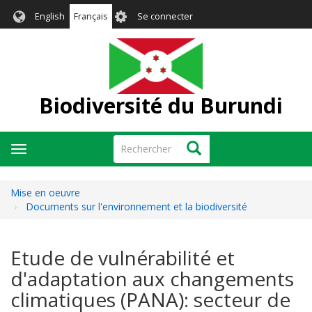
Aller
User
English
Français
Se connecter
au
account
contenu
menu
principal
Biodiversité du Burundi
Rechercher
Rechercher
Toggle
navigation
Mise en oeuvre
Documents sur l'environnement et la biodiversité
Etude de vulnérabilité et
d'adaptation aux changements
climatiques (PANA): secteur de