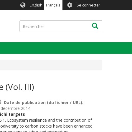
User
English
Français
Se connecter
account
menu
Rechercher
Rechercher
(Vol. III)
Date de publication (du fichier / URL)
 décembre 2014
ichi targets
5.1. Ecosystem resilience and the contribution of
iodiversity to carbon stocks have been enhanced
hrough conservation and restoration