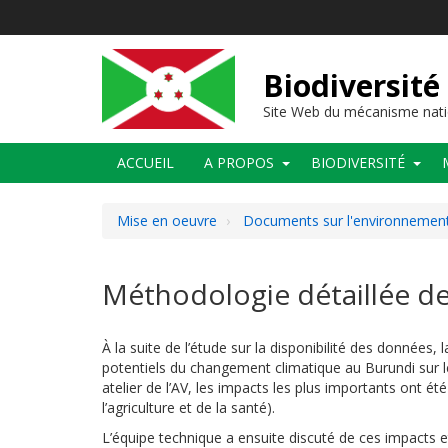
Aller
au
contenu
principal
Biodiversité
Site Web du mécanisme nati
Main
ACCUEIL
A PROPOS
BIODIVERSITÉ
navigation
Mise en oeuvre
Documents sur l'environnement 
Méthodologie détaillée de l
À la suite de l’étude sur la disponibilité des données
potentiels du changement climatique au Burundi sur le
atelier de l’AV, les impacts les plus importants ont ét
l’agriculture et de la santé).
L’équipe technique a ensuite discuté de ces impacts et