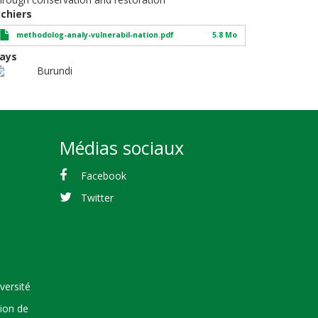
ichiers
methodolog-analy-vulnerabil-nation.pdf
5.8 Mo
ays
Burundi
Médias sociaux
Facebook
Twitter
versité
tion de