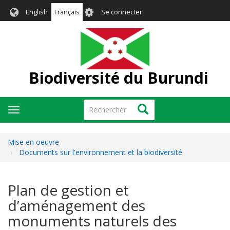
Aller
User
English
Français
Se connecter
au
account
contenu
menu
principal
Biodiversité du Burundi
Rechercher
Rechercher
Toggle
navigation
Mise en oeuvre
Documents sur l'environnement et la biodiversité
Plan de gestion et
d’aménagement des
monuments naturels des