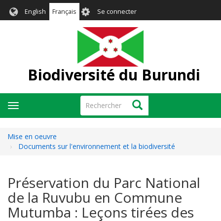
Aller
User
English
Français
Se connecter
au
account
contenu
menu
principal
Biodiversité du Burundi
Rechercher
Rechercher
Toggle
navigation
Mise en oeuvre
Documents sur l'environnement et la biodiversité
Préservation du Parc National
de la Ruvubu en Commune
Mutumba : Leçons tirées des