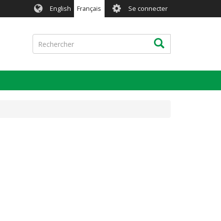
User
English
Français
Se connecter
account
menu
Rechercher
Rechercher