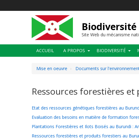
Aller
au
contenu
principal
Biodiversité
Site Web du mécanisme nati
Main
ACCUEIL
A PROPOS
BIODIVERSITÉ
navigation
Mise en oeuvre
Documents sur l'environnement 
Ressources forestières et 
Etat des ressources génétiques forestières au Burun
Evaluation des besoins en matière de formation fores
Plantations Forestières et Ilots Boisés au Burundi : 
Ressources forestières et produits forestiers au Bur