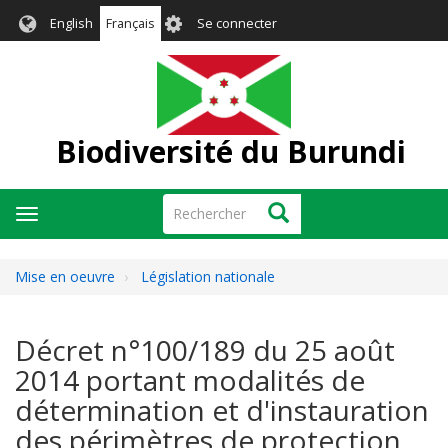
Aller
User
English
Français
Se connecter
au
account
contenu
menu
principal
Biodiversité du Burundi
Rechercher
Rechercher
Toggle
navigation
Mise en oeuvre
Législation nationale
Décret n°100/189 du 25 août
2014 portant modalités de
détermination et d'instauration
des périmètres de protection