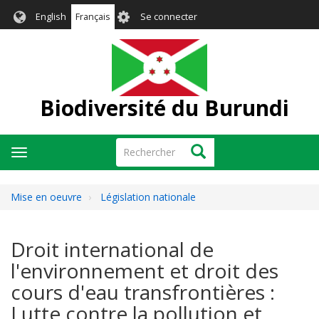
Aller
User
English
Français
Se connecter
au
account
contenu
menu
principal
Biodiversité du Burundi
Rechercher
Rechercher
Toggle
navigation
Mise en oeuvre
Législation nationale
Droit international de
l'environnement et droit des
cours d'eau transfrontières :
Lutte contre la pollution et