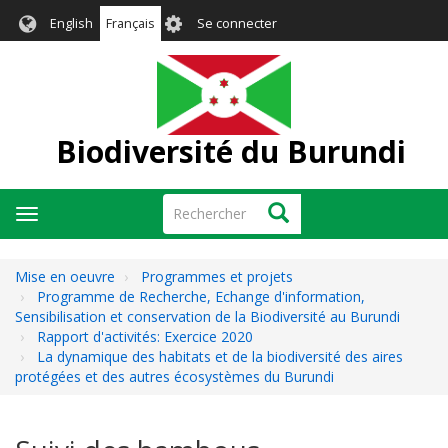
Aller
User
English
Français
Se connecter
au
account
contenu
menu
principal
Biodiversité du Burundi
Rechercher
Rechercher
Toggle
navigation
Mise en oeuvre
Programmes et projets
Programme de Recherche, Echange d'information,
Sensibilisation et conservation de la Biodiversité au Burundi
Rapport d'activités: Exercice 2020
La dynamique des habitats et de la biodiversité des aires
protégées et des autres écosystèmes du Burundi