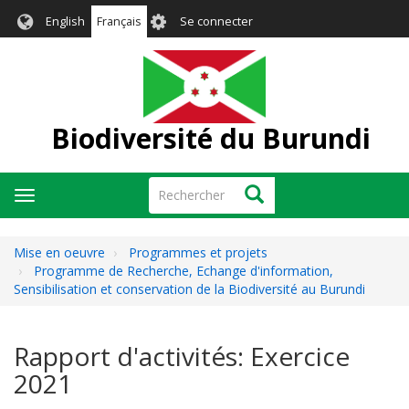
Aller
User
English
Français
Se connecter
au
account
contenu
menu
principal
Biodiversité du Burundi
Rechercher
Rechercher
Toggle
navigation
Mise en oeuvre
Programmes et projets
Programme de Recherche, Echange d'information,
Sensibilisation et conservation de la Biodiversité au Burundi
Rapport d'activités: Exercice
2021