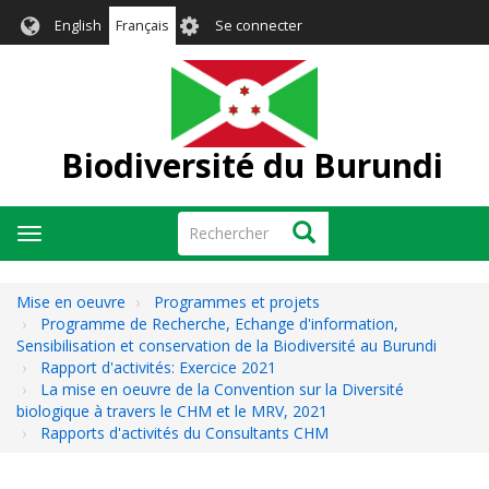
Aller
User
English
Français
Se connecter
au
account
contenu
menu
principal
Biodiversité du Burundi
Rechercher
Rechercher
Toggle
navigation
Mise en oeuvre
Programmes et projets
Programme de Recherche, Echange d'information,
Sensibilisation et conservation de la Biodiversité au Burundi
Rapport d'activités: Exercice 2021
La mise en oeuvre de la Convention sur la Diversité
biologique à travers le CHM et le MRV, 2021
Rapports d'activités du Consultants CHM