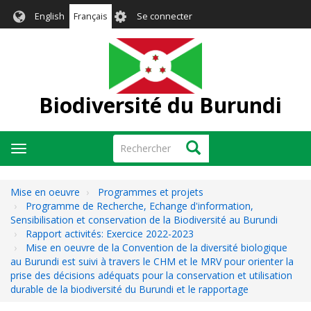
Aller
User
English
Français
Se connecter
au
account
contenu
menu
principal
Biodiversité du Burundi
Rechercher
Rechercher
Toggle
navigation
Mise en oeuvre
Programmes et projets
Programme de Recherche, Echange d'information,
Sensibilisation et conservation de la Biodiversité au Burundi
Rapport activités: Exercice 2022-2023
Mise en oeuvre de la Convention de la diversité biologique
au Burundi est suivi à travers le CHM et le MRV pour orienter la
prise des décisions adéquats pour la conservation et utilisation
durable de la biodiversité du Burundi et le rapportage