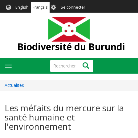
Aller
User
English
Français
Se connecter
au
account
contenu
menu
principal
Biodiversité du Burundi
Rechercher
Rechercher
Toggle
navigation
Actualités
Les méfaits du mercure sur la
santé humaine et
l'environnement