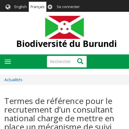
Aller
User
English
Français
Se connecter
au
account
contenu
menu
principal
Biodiversité du Burundi
Rechercher
Rechercher
Toggle
navigation
Actualités
Termes de référence pour le
recrutement d’un consultant
national charge de mettre en
place un mécanisme de suivi