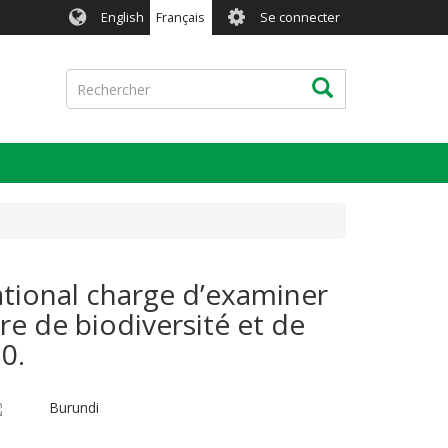
User
English
Français
Se connecter
account
menu
Rechercher
Rechercher
tional charge d’examiner
ère de biodiversité et de
0.
Burundi