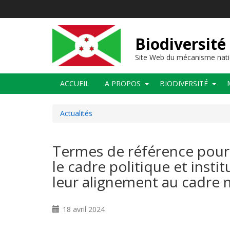
Aller
au
contenu
principal
Biodiversité
Site Web du mécanisme nati
Main
ACCUEIL
A PROPOS
BIODIVERSITÉ
navigation
Actualités
Termes de référence pour 
le cadre politique et insti
leur alignement au cadre m
18 avril 2024