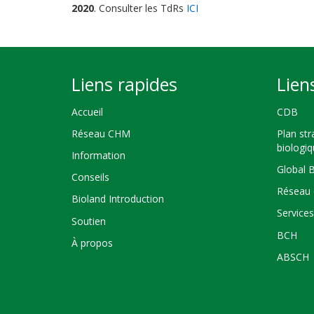
2020
. Consulter les TdRs
ICI
Liens rapides
Lien
Accueil
CDB
Réseau CHM
Plan str
biologi
Information
Global 
Conseils
Réseau 
Bioland Introduction
Service
Soutien
BCH
À propos
ABSCH