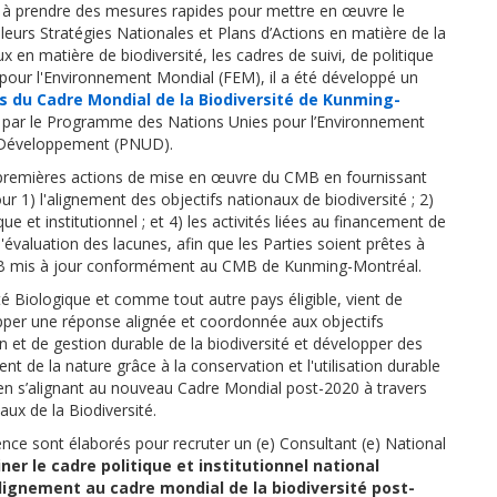
 et à prendre des mesures rapides pour mettre en œuvre le
 leurs
Stratégies Nationales et Plans d’Actions en matière de la
ux en matière de biodiversité, les cadres de suivi, de politique
s pour l'Environnement Mondial (FEM),
il a été développé un
s du Cadre Mondial de la Biodiversité de Kunming-
 par le Programme des Nations Unies pour l’Environnement
 Développement (PNUD).
s premières actions de mise en œuvre du CMB en fournissant
ur 1) l'alignement des objectifs nationaux de biodiversité ; 2)
ue et institutionnel ; et 4) les activités liées au financement de
t l'évaluation des lacunes, afin que les Parties soient prêtes à
NB mis à jour conformément au CMB de Kunming-Montréal
.
té Biologique et comme tout autre pays éligible, vient de
pper une réponse alignée et coordonnée aux objectifs
n et de gestion durable de la biodiversité et développer des
 de la nature grâce à la conservation et l'utilisation durable
ut en s’alignant au nouveau Cadre Mondial post-2020 à travers
aux de la Biodiversité.
nce sont élaborés pour recruter un (e) Consultant (e) National
ner le cadre politique et institutionnel
national
alignement au cadre mondial de la biodiversité post-