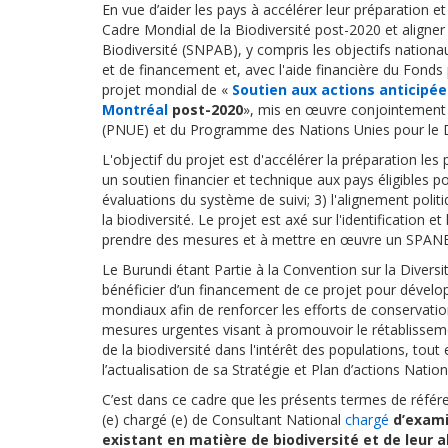
En vue
d’aider les pays à accélérer leur préparation
Cadre Mondial de la Biodiversité post-2020 et aligner
Biodiversité (SNPAB)
, y compris les objectifs nationa
et de financement et,
avec l'aide financière du Fond
projet mondial de «
Soutien aux actions anticipée
Montréal
post-2020
», mis en œuvre conjointement
(PNUE) et du Programme des Nations Unies pour le
L'objectif du projet est
d'accélérer la préparation le
un soutien financier et technique aux pays éligibles po
évaluations du système de suivi; 3) l'alignement politiq
la biodiversité
. Le projet est
axé sur l'identification e
prendre des mesures et à mettre en œuvre un SPA
Le Burundi étant Partie à la Convention sur la Diversi
bénéficier d’un financement de ce projet pour dévelo
mondiaux afin de renforcer les efforts de conservatio
mesures urgentes visant à promouvoir le rétablissement
de la biodiversité dans l'intérêt des populations, to
l’actualisation de sa Stratégie et Plan d’actions Nation
C’est dans ce cadre que
les présents termes de référe
(e) chargé (e)
de Consultant National
chargé
d’exami
existant en matière de biodiversité et de leur 