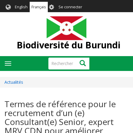
Aller
User
English
Français
Se connecter
au
account
contenu
menu
principal
Biodiversité du Burundi
Rechercher
Rechercher
Toggle
navigation
Actualités
Termes de référence pour le
recrutement d’un (e)
Consultant(e) Senior, expert
MRV CDN pour améliorer,