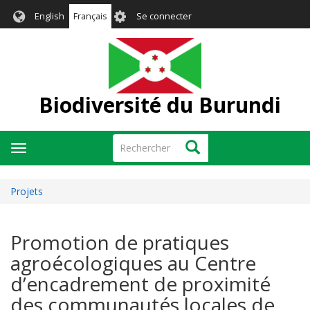
Aller
User
English
Français
Se connecter
au
account
contenu
menu
principal
Biodiversité du Burundi
Rechercher
Rechercher
Toggle
navigation
Projets
Promotion de pratiques
agroécologiques au Centre
d’encadrement de proximité
des communautés locales de