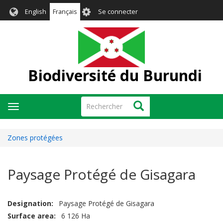
Aller
User
English
Français
Se connecter
au
account
contenu
menu
principal
Biodiversité du Burundi
Rechercher
Rechercher
Toggle
navigation
Zones protégées
Paysage Protégé de Gisagara
Designation
Paysage Protégé de Gisagara
Surface area
6 126 Ha