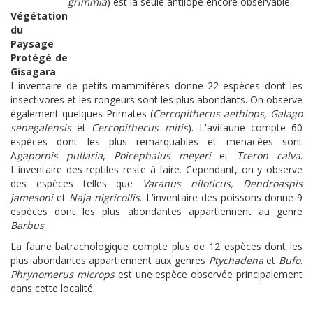
grimmia
) est la seule antilope encore observable.
Végétation
du
Paysage
Protégé de
Gisagara
L'inventaire de petits mammifères donne 22 espèces dont les
insectivores et les rongeurs sont les plus abondants. On observe
également quelques Primates (
Cercopithecus aethiops, Galago
senegalensis
et
Cercopithecus mitis
). L'avifaune compte 60
espèces dont les plus remarquables et menacées sont
A
gapornis pullaria
,
Poicephalus meyeri
et
Treron calva
.
L'inventaire des reptiles reste à faire. Cependant, on y observe
des espèces telles que
Varanus niloticus, Dendroaspis
jamesoni
et
Naja nigricollis
. L'inventaire des poissons donne 9
espèces dont les plus abondantes appartiennent au genre
Barbus
.
La faune batrachologique compte plus de 12 espèces dont les
plus abondantes appartiennent aux genres
Ptychadena
et
Bufo
.
Phrynomerus microps
est une espèce observée principalement
dans cette localité.