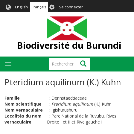
Aller
User
English
Français
Se connecter
au
account
contenu
menu
principal
Biodiversité du Burundi
Rechercher
Rechercher
Toggle
navigation
Pteridium aquilinum (K.) Kuhn
Famille
:
Dennstaedtiaceae
Nom scientifique
:
Pteridium aquilinum
(K.) Kuhn
Nom vernaculaire
:
Igishurushuru
Localités du nom
:
Parc National de la Ruvubu, Rives
vernaculaire
Droite I et II et Rive gauche I