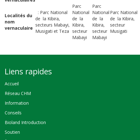
Parc
Parc
:
Parc National
National
National
Parc National
Localités du
de la Kibira,
de la
de la
de la Kibira,
nom
secteurs Mabayi,
Kibira,
Kibira,
secteur
vernaculaire
Musigati et Teza
secteur
secteur
Musigat
Mabayi
Mabayi
Liens rapides
Accueil
Réseau CHM
Information
Conseils
Bioland Introduction
Soutien