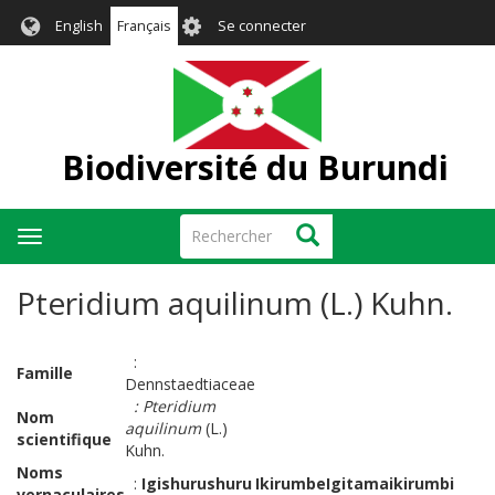
Aller
User
English
Français
Se connecter
au
account
contenu
menu
principal
Biodiversité du Burundi
Rechercher
Rechercher
Toggle
navigation
Pteridium aquilinum (L.) Kuhn.
:
Famille
Dennstaedtiaceae
:
Pteridium
Nom
aquilinum
(L.)
scientifique
Kuhn.
Noms
:
Igishurushuru
Ikirumbe
Igitama
ikirumbi
vernaculaires