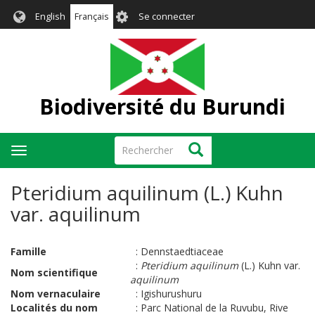
Aller
User
English
Français
Se connecter
au
account
contenu
menu
principal
Biodiversité du Burundi
Rechercher
Rechercher
Toggle
navigation
Pteridium aquilinum (L.) Kuhn
var. aquilinum
Famille
:
Dennstaedtiaceae
:
Pteridium aquilinum
(L.) Kuhn var.
Nom scientifique
aquilinum
Nom vernaculaire
:
Igishurushuru
Localités du nom
:
Parc National de la Ruvubu, Rive