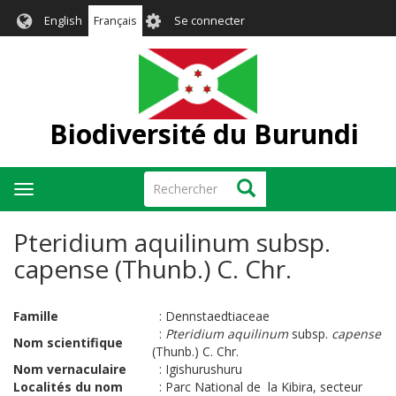
Aller
User
English
Français
Se connecter
au
account
contenu
menu
principal
Biodiversité du Burundi
Rechercher
Rechercher
Toggle
navigation
Pteridium aquilinum subsp.
capense (Thunb.) C. Chr.
Famille
:
Dennstaedtiaceae
:
Pteridium aquilinum
subsp.
capense
Nom scientifique
(Thunb.) C. Chr.
Nom vernaculaire
:
Igishurushuru
Localités du nom
:
Parc National de la Kibira, secteur