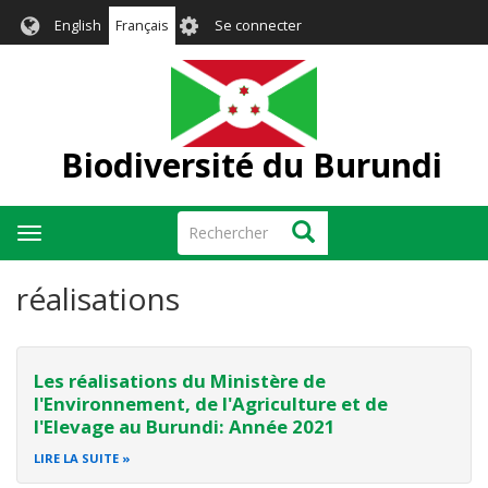
Aller
User
English
Français
Se connecter
au
account
contenu
menu
principal
Biodiversité du Burundi
Rechercher
Rechercher
Toggle
navigation
réalisations
Les réalisations du Ministère de
l'Environnement, de l'Agriculture et de
l'Elevage au Burundi: Année 2021
LIRE LA SUITE