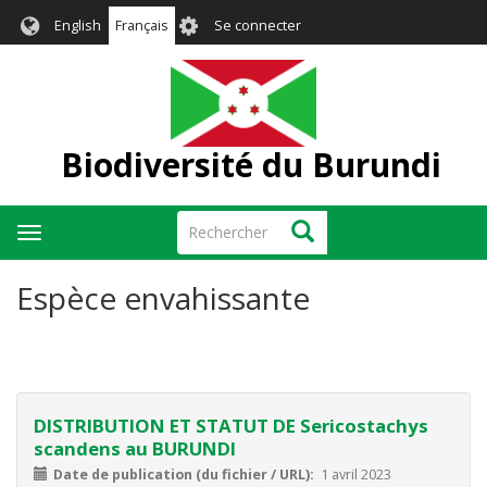
Aller
User
English
Français
Se connecter
au
account
contenu
menu
principal
Biodiversité du Burundi
Rechercher
Rechercher
Toggle
navigation
Espèce envahissante
DISTRIBUTION ET STATUT DE Sericostachys
scandens au BURUNDI
Date de publication (du fichier / URL)
1 avril 2023