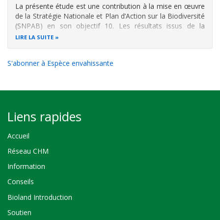
La présente étude est une contribution à la mise en œuvre
de la Stratégie Nationale et Plan d’Action sur la Biodiversité
(SNPAB) en son objectif 10. Les résultats issus de la
présente étude constituent les indicateurs sur l’aire de
LIRE LA SUITE
distribution et les niveaux de prolifération de l’espèce
S'abonner à Espèce envahissante
Liens rapides
Accueil
Réseau CHM
Information
Conseils
Bioland Introduction
Soutien