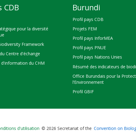
s CDB
Burundi
Profil pays CDB
atégique pour la diversité
Projets FEM
que
Profil pays InforMEA
Biodiversity Framework
Profil pays PNUE
du Centre d'échange
Profil pays Nations Unies
s d'information du CHM
Résumé des indicateurs de biodi
Office Burundais pour la Protec
l’Environnement
Profil GBIF
Bioland
nditions d'utilisation
© 2026 Secretariat of the
Convention on Biologi