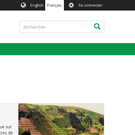
User
English
Français
Se connecter
account
menu
Rechercher
Rechercher
ue sur
tres de