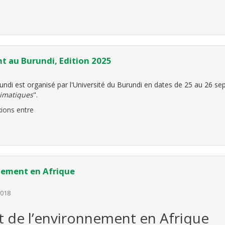
, l'Organisation Non-Gouvernementale
Élan du Développement (ED)
u 20 Octobre 2025. Inspirée par les
nt au Burundi, Edition 2025
undi est organisé par l'Université du Burundi en dates de 25 au 26 se
limatiques
".
xions entre
nnement en Afrique
2018
it de l’environnement en Afrique