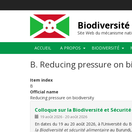
Aller
au
contenu
principal
Biodiversité
Site Web du mécanisme nati
Main
ACCUEIL
A PROPOS
BIODIVERSITÉ
navigation
B. Reducing pressure on bi
Item index
B
Official name
Reducing pressure on biodiversity
Colloque sur la Biodiversité et Sécurité
19 août 2026
-
20 août 2026
En dates du 19 au 20 août 2026, à l’Université du 
la Biodiversité et sécurité alimentaire
au Burundi, 