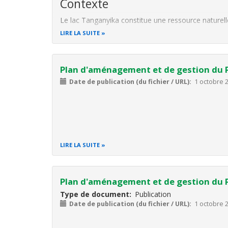
Contexte
Le lac Tanganyika constitue une ressource naturelle 
essentiel dans la sécurité alimentaire, les moyens 
LIRE LA SUITE
aquatique. Toutefois, cette ressource fait
Plan d'aménagement et de gestion du P
Date de publication (du fichier / URL)
1 octobre 
LIRE LA SUITE
Plan d'aménagement et de gestion du Pa
Type de document
Publication
Date de publication (du fichier / URL)
1 octobre 