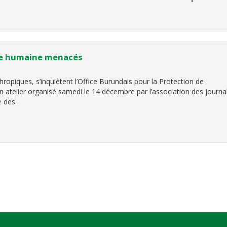
 Afrique est un support permettant de soutenir la formation initiale 
rsité d’écoles de
èce humaine menacés
ropiques, s’inquiètent l’Office Burundais pour la Protection de
n atelier organisé samedi le 14 décembre par l’association des journal
ce des…