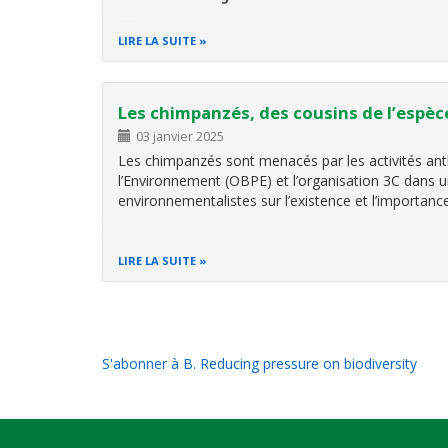
LIRE LA SUITE
Le Manuel judiciaire de droit de l’environnement en
veut généraliste pour accompagner une grande dive
Les chimpanzés, des cousins de l’esp
03 janvier 2025
Les chimpanzés sont menacés par les activités anth
l’Environnement (OBPE) et l’organisation 3C dans u
environnementalistes sur l’existence et l’importan
LIRE LA SUITE
Pagination
S'abonner à B. Reducing pressure on biodiversity