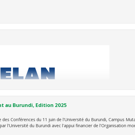
nt au Burundi, Edition 2025
.D.
 des Conférences du 11 juin de l'Université du Burundi, Campus Mutan
ar l'Université du Burundi avec l'appui financier de l'Organisation mo
ble, juste et prospère