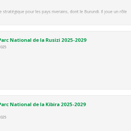
stratégique pour les pays riverains, dont le Burundi. Il joue un rôle
de subsistance des populations et la conservation de la biodiversité
arc National de la Rusizi 2025-2029
2025
rc National de la Kibira 2025-2029
2025