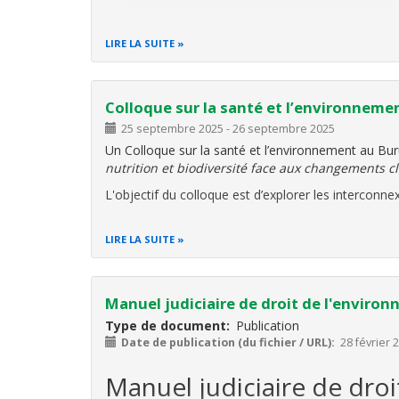
Née de la volonté collective de citoyens engagés
LIRE LA SUITE
agréée par l’Ordonnance Ministérielle n° 530/480 d
Colloque sur la santé et l’environneme
25 septembre 2025
-
26 septembre 2025
Un Colloque sur la santé et l’environnement au Bur
nutrition et biodiversité face aux changements c
L'objectif du colloque est d’explorer les interconne
LIRE LA SUITE
Manuel judiciaire de droit de l'enviro
Type de document
Publication
Date de publication (du fichier / URL)
28 février 
Manuel judiciaire de dro