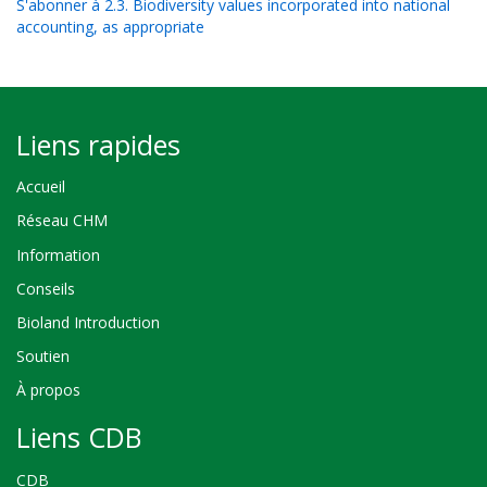
S'abonner à 2.3. Biodiversity values incorporated into national
accounting, as appropriate
Liens rapides
Accueil
Réseau CHM
Information
Conseils
Bioland Introduction
Soutien
À propos
Liens CDB
CDB