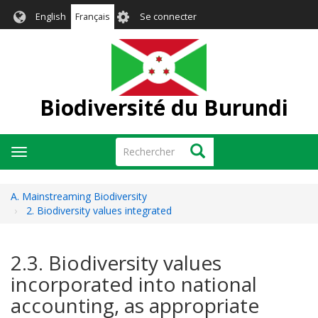
Aller
User
English
Français
Se connecter
au
account
contenu
menu
principal
Biodiversité du Burundi
Rechercher
Rechercher
Toggle
navigation
A. Mainstreaming Biodiversity
2. Biodiversity values integrated
2.3. Biodiversity values
incorporated into national
accounting, as appropriate