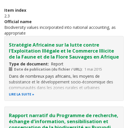
Item index
2.3
Official name
Biodiversity values incorporated into national accounting, as
appropriate
Stratégie Africaine sur la lutte contre
l'Exploitation Illégale et le Commerce Illicite
de la Faune et de la Flore Sauvages en Afrique
Type de document
Report
Date de publication (du fichier / URL)
1 mai 2015
Dans de nombreux pays africains, les moyens de
subsistance et le développement socio-économique des
communautés dans les zones rurales et urbaines
dépendent fortement de l'utilisation de la faune et de la
LIRE LA SUITE
flore sauvages. Par conséquent, la perte de la faune et de
la flore africaines affecte
Rapport narratif du Programme de recherche,
échange d’information, sensibilisation et
conservation de la biodiversité au Burundi