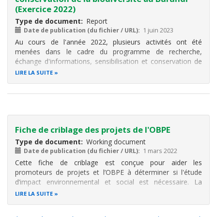
(Exercice 2022)
Type de document
Report
Date de publication (du fichier / URL)
1 juin 2023
Au cours de l'année 2022, plusieurs activités ont été
menées dans le cadre du programme de recherche,
échange d'informations, sensibilisation et conservation de
la Biodiversité au Burundi. Ce programme a été établi suite
LIRE LA SUITE
au partenariat signé entre l'Office Burundais pour la
Protection de l
Fiche de criblage des projets de l'OBPE
Type de document
Working document
Date de publication (du fichier / URL)
1 mars 2022
Cette fiche de criblage est conçue pour aider les
promoteurs de projets et l’OBPE à déterminer si l'étude
d’impact environnemental et social est nécessaire. La
décision est prise à la base des caractéristiques du projet
LIRE LA SUITE
et de son environnement.