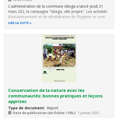
L'administration de la commune Gitega a lancé jeudi 21
mars 202, la campagne "Gitega, ville propre". Les activités
d'assainissement et de réhabilitation de l'hygiène se sont
déroulées à la place du marché central de la ville de Gitega.
LIRE LA SUITE
Tous les côtés du marché ont été touchés, le centre et
les…
Conservation de la nature avec les
communautés: bonnes pratiques et leçons
apprises
Type de document
Report
Date de publication (du fichier / URL)
1 janvier 2023