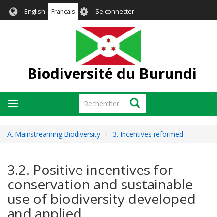
Aller
User
English
Français
Se connecter
au
account
contenu
menu
principal
Biodiversité du Burundi
Rechercher
Rechercher
Toggle
navigation
A. Mainstreaming Biodiversity
3. Incentives reformed
3.2. Positive incentives for
conservation and sustainable
use of biodiversity developed
and applied