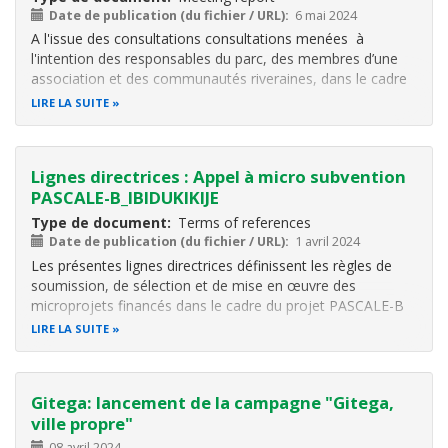
Date de publication (du fichier / URL)
6 mai 2024
A l'issue des consultations
consultations menées à
l'intention des responsables du parc, des membres d’une
association et des communautés riveraines, d
ans le cadre
de la mise œuvre du Projet de production des essences
LIRE LA SUITE
agroforestières
, foretières, autochtones et plantes
médicinales de l'OBPE, les
Lignes directrices : Appel à micro subvention
PASCALE-B_IBIDUKIKIJE
Type de document
Terms of references
Date de publication (du fichier / URL)
1 avril 2024
Les présentes lignes directrices définissent les règles de
soumission, de sélection et de mise en œuvre des
microprojets financés dans le cadre du projet PASCALE-B
IBIDUKIKIJE.
LIRE LA SUITE
L’objectif de ces subventions est de permettre aux OSC de
réaliser leurs objets sociaux en matière de ressources
Gitega: lancement de la campagne "Gitega,
ville propre"
08 avril 2024