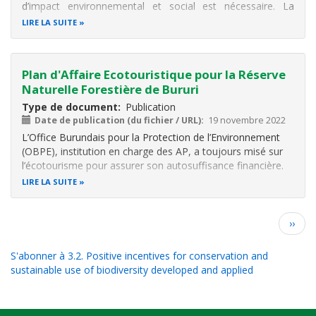
d’impact environnemental et social est nécessaire. La
décision est prise à la base des caractéristiques du projet
LIRE LA SUITE
et de son environnement.
Plan d'Affaire Ecotouristique pour la Réserve
Naturelle Forestière de Bururi
Type de document
Publication
Date de publication (du fichier / URL)
19 novembre 2022
L’Office Burundais pour la Protection de l’Environnement
(OBPE), institution en charge des AP, a toujours misé sur
l’écotourisme pour assurer son autosuffisance financière.
Actuellement, suite à l’insuffisance des allocations
LIRE LA SUITE
financières par le Gouvernement pour appuyer les activités
de conservation
Pagination
Page
››
suiva
S'abonner à 3.2. Positive incentives for conservation and
sustainable use of biodiversity developed and applied