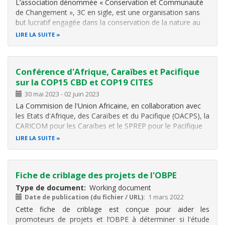
L’association dénommée « Conservation et Communauté
de Changement », 3C en sigle, est une organisation sans
but lucratif engagée dans la conservation de la nature au
Burundi en travaillant ensemble avec les communautés
LIRE LA SUITE
locales afin de concilier conservation et développement.
C'est dans ce cadre qu
Conférence d'Afrique, Caraïbes et Pacifique
sur la COP15 CBD et COP19 CITES
30 mai 2023
-
02 juin 2023
La Commision de l'Union Africaine, en collaboration avec
les Etats d'Afrique, des Caraïbes et du Pacifique (OACPS), la
CARICOM pour les Caraïbes et le SPREP pour le Pacifique
organisent une conférence de haut niveau d'Afrique,
LIRE LA SUITE
Caraïbes et Pacifique sur la mise en oeuvre des résultats
de la COP15
Fiche de criblage des projets de l'OBPE
Type de document
Working document
Date de publication (du fichier / URL)
1 mars 2022
Cette fiche de criblage est conçue pour aider les
promoteurs de projets et l’OBPE à déterminer si l'étude