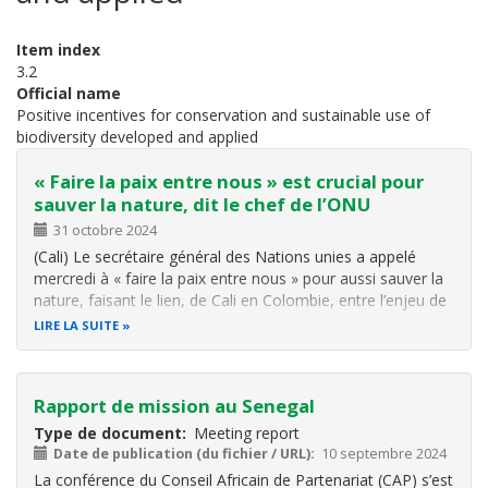
Item index
3.2
Official name
Positive incentives for conservation and sustainable use of
biodiversity developed and applied
« Faire la paix entre nous » est crucial pour
sauver la nature, dit le chef de l’ONU
31 octobre 2024
(Cali) Le secrétaire général des Nations unies a appelé
mercredi à « faire la paix entre nous » pour aussi sauver la
nature, faisant le lien, de Cali en Colombie, entre l’enjeu de
la COP16 biodiversité qui s’y déroule et les guerres en
LIRE LA SUITE
Ukraine, au Moyen-Orient et au Soudan. « Nous avons
besoin de…
Rapport de mission au Senegal
Type de document
Meeting report
Date de publication (du fichier / URL)
10 septembre 2024
La conférence du Conseil Africain de Partenariat (CAP) s’est