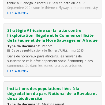
tenue au Sénégal à l’hôtel Le Saly en date du 2 au 6
Septembre 2024 sous le thème « Flyways : interconnectivity
and sustainability ».
LIRE LA SUITE
Le thème choisi veut mettre en évidence l’engagement du
partenariat de Birdlife pour identifier et
Stratégie Africaine sur la lutte contre
l'Exploitation Illégale et le Commerce Illicite
de la Faune et de la Flore Sauvages en Afrique
Type de document
Report
Date de publication (du fichier / URL)
1 mai 2015
Dans de nombreux pays africains, les moyens de
subsistance et le développement socio-économique des
communautés dans les zones rurales et urbaines
dépendent fortement de l'utilisation de la faune et de la
LIRE LA SUITE
flore sauvages. Par conséquent, la perte de la faune et de
la flore africaines affecte
Incitations des populations liées à la
dégradation du parc National de la Ruvubu et
de sa biodiversité
Type de document
Meeting report