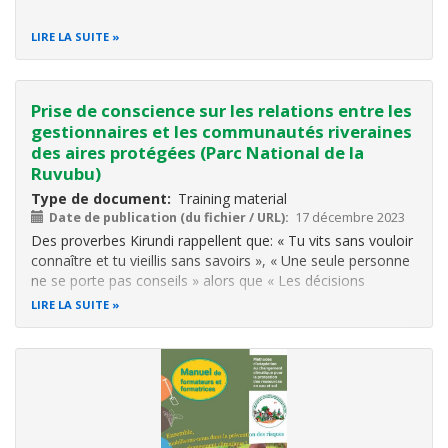
LIRE LA SUITE
Prise de conscience sur les relations entre les
gestionnaires et les communautés riveraines
des aires protégées (Parc National de la
Ruvubu)
Type de document
Training material
Date de publication (du fichier / URL)
17 décembre 2023
Des proverbes Kirundi rappellent que: «
Tu vits sans vouloir
connaître et tu vieillis sans savoirs », « Une seule personne
ne se porte pas conseils » alors que « Les décisions
concertées conduisent souvent à des succès ».
LIRE LA SUITE
Et c’est sur c’est principes qu’il a été menée une étude sur
les conflits