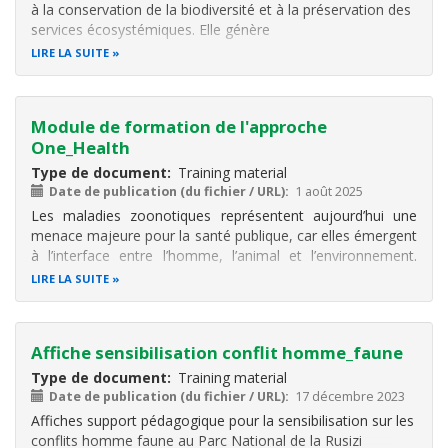
à la conservation de la biodiversité et à la préservation des
services écosystémiques. Elle génère
également d’importants bénéfices socioéconomiques pour
LIRE LA SUITE
les communautés locales qui vivent dans et autour de ces
territoires. Toutefois, pour
Module de formation de l'approche
One_Health
Type de document
Training material
Date de publication (du fichier / URL)
1 août 2025
Les maladies zoonotiques représentent aujourd’hui une
menace majeure pour la santé publique, car elles émergent
à l’interface entre l’homme, l’animal et l’environnement.
Parmi elles, le Mpox (Monkeypox) illustre parfaitement les
LIRE LA SUITE
défis liés à la surveillance, à la prévention et à la gestion
des
Affiche sensibilisation conflit homme_faune
Type de document
Training material
Date de publication (du fichier / URL)
17 décembre 2023
Affiches support pédagogique pour la sensibilisation sur les
conflits homme faune au Parc National de la Rusizi