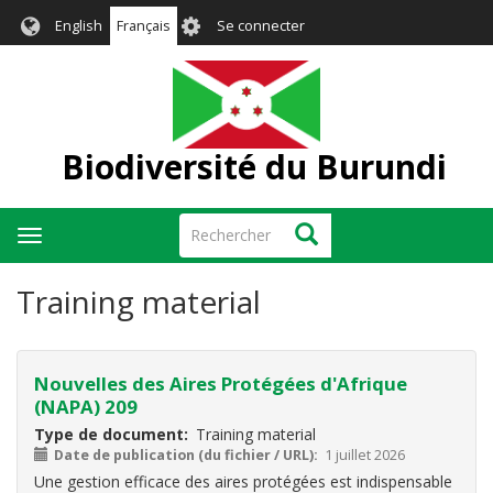
Aller
User
English
Français
Se connecter
au
account
contenu
menu
principal
Biodiversité du Burundi
Rechercher
Rechercher
Toggle
navigation
Training material
Nouvelles des Aires Protégées d'Afrique
(NAPA) 209
Type de document
Training material
Date de publication (du fichier / URL)
1 juillet 2026
Une gestion efficace des aires protégées est indispensable