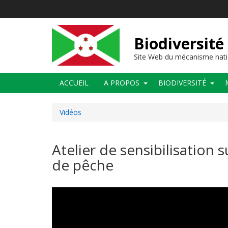
Aller
au
contenu
principal
Biodiversité
Site Web du mécanisme nati
Main
ACCUEIL
A PROPOS
BIODIVERSITÉ
navigation
Vidéos
Atelier de sensibilisation 
de pêche