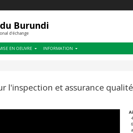
 du Burundi
onal d'échange
MISE EN OEUVRE
INFORMATION
sur l'inspection et assurance quali
A
4
6
a