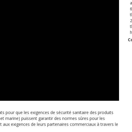
6
t
2
t
h
C
tats pour que les exigences de sécurité sanitaire des produits
e et marine) puissent garantir des normes sûres pour les
nt aux exigences de leurs partenaires commerciaux à travers le