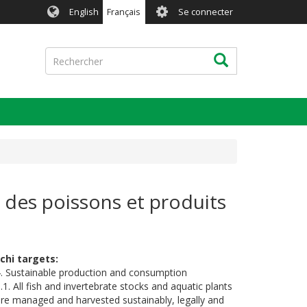
User
English
Français
Se connecter
account
menu
Rechercher
Rechercher
té des poissons et produits
ichi targets
. Sustainable production and consumption
.1. All fish and invertebrate stocks and aquatic plants
re managed and harvested sustainably, legally and