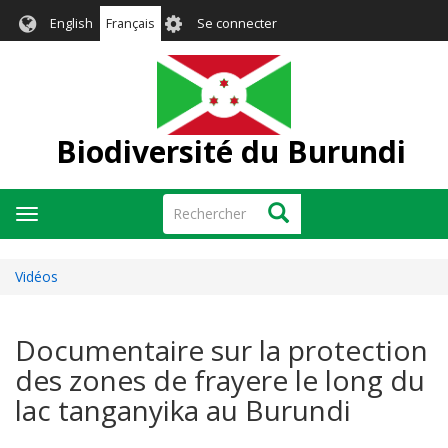
Aller
User
English
Français
Se connecter
au
account
contenu
menu
principal
Biodiversité du Burundi
Rechercher
Rechercher
Toggle
navigation
Vidéos
Documentaire sur la protection
des zones de frayere le long du
lac tanganyika au Burundi