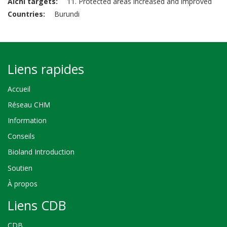
Aichi targets
11. Protected areas increased and improved
Countries
Burundi
Liens rapides
Accueil
Réseau CHM
Information
Conseils
Bioland Introduction
Soutien
À propos
Liens CDB
CDB