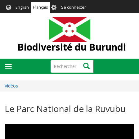
Aller
User
English
Français
Se connecter
au
account
contenu
menu
principal
Biodiversité du Burundi
Rechercher
Rechercher
Toggle
navigation
Vidéos
Le Parc National de la Ruvubu