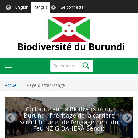
Aller
User
English
Français
Se connecter
au
account
contenu
menu
principal
Biodiversité du Burundi
Rechercher
Rechercher
Toggle
navigation
Accueil
Page d'atterrissage
Colloque sur la Biodiversité du
Burundi, l’héritage de la carrière
scientifique et de l’engagement du
Feu NZIGIDAHERA Benoît