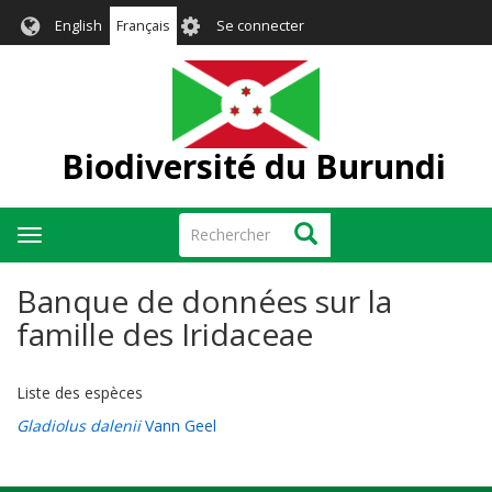
Aller
User
English
Français
Se connecter
au
account
contenu
menu
principal
Biodiversité du Burundi
Rechercher
Rechercher
Toggle
navigation
Banque de données sur la
famille des Iridaceae
Liste des espèces
Gladiolus dalenii
Vann Geel