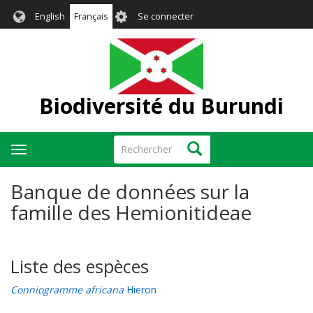
Aller
User
English
Français
Se connecter
au
account
contenu
menu
principal
Biodiversité du Burundi
Rechercher
Rechercher
Toggle
navigation
Banque de données sur la
famille des Hemionitideae
Liste des espèces
Conniogramme africana
Hieron