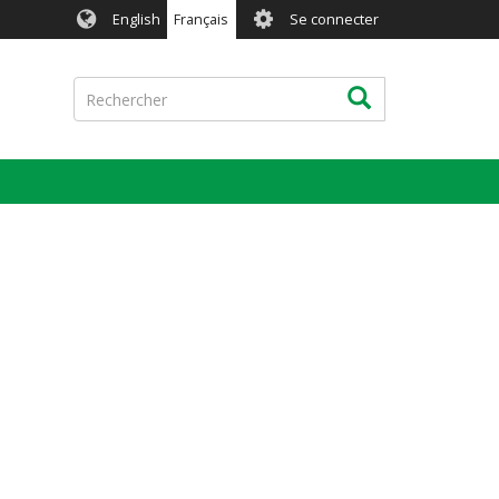
User
English
Français
Se connecter
account
menu
Rechercher
Rechercher