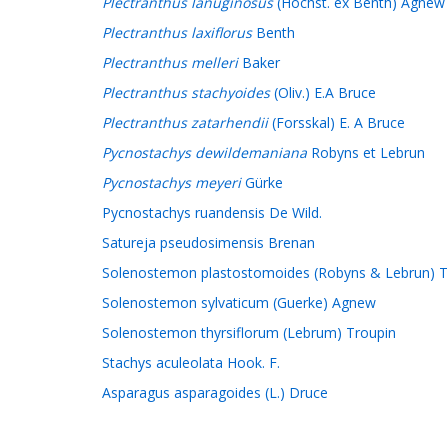
Plectranthus lanuginosus
(Hochst. ex Benth) Agnew
Plectranthus laxiflorus
Benth
Plectranthus melleri
Baker
Plectranthus stachyoides
(Oliv.) E.A Bruce
Plectranthus zatarhendii
(Forsskal) E. A Bruce
Pycnostachys dewildemaniana
Robyns et Lebrun
Pycnostachys meyeri
Gürke
Pycnostachys ruandensis De Wild.
Satureja pseudosimensis Brenan
Solenostemon plastostomoides (Robyns & Lebrun) T
Solenostemon sylvaticum (Guerke) Agnew
Solenostemon thyrsiflorum (Lebrum) Troupin
Stachys aculeolata Hook. F.
Asparagus asparagoides (L.) Druce