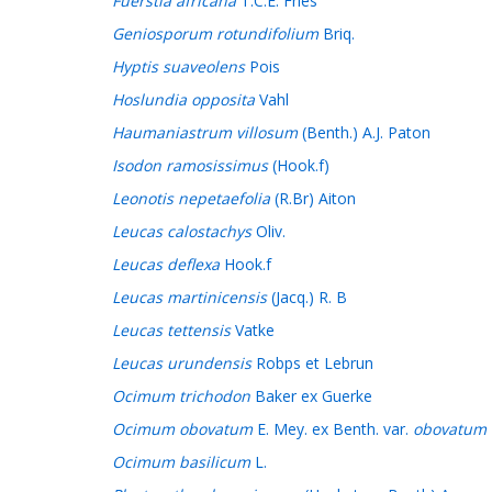
Fuerstia africana
T.C.E. Fries
Geniosporum rotundifolium
Briq.
Hyptis suaveolens
Pois
Hoslundia opposita
Vahl
Haumaniastrum villosum
(Benth.) A.J. Paton
Isodon ramosissimus
(Hook.f)
Leonotis nepetaefolia
(R.Br) Aiton
Leucas calostachys
Oliv.
Leucas deflexa
Hook.f
Leucas martinicensis
(Jacq.) R. B
Leucas tettensis
Vatke
Leucas urundensis
Robps et Lebrun
Ocimum trichodon
Baker ex Guerke
Ocimum obovatum
E. Mey. ex Benth. var.
obovatum
Ocimum basilicum
L.