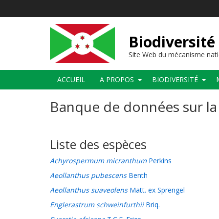
Aller
au
contenu
principal
Biodiversité
Site Web du mécanisme nati
Main
ACCUEIL
A PROPOS
BIODIVERSITÉ
navigation
Banque de données sur la
Liste des espèces
Achyrospermum micranthum
Perkins
Aeollanthus pubescens
Benth
Aeollanthus suaveolens
Matt. ex Sprengel
Englerastrum schweinfurthii
Briq.