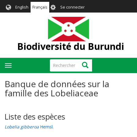
Aller
User
English
Français
Se connecter
au
account
contenu
menu
principal
Biodiversité du Burundi
Rechercher
Rechercher
Toggle
navigation
Banque de données sur la
famille des Lobeliaceae
Liste des espèces
Lobelia gibberoa
Hemsl.