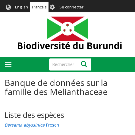
Aller
User
English
Français
Se connecter
au
account
contenu
menu
principal
Biodiversité du Burundi
Rechercher
Rechercher
Toggle
navigation
Banque de données sur la
famille des Melianthaceae
Liste des espèces
Bersama abyssinica
Fresen